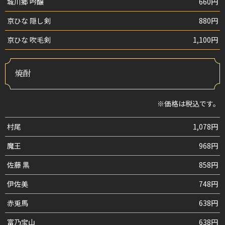
城川郷 吟醸
660円
京ひな 隠し剣
880円
京ひな 吹毛剣
1,100円
焼酎
※価格は税込です。
村尾
1,078円
魔王
968円
佐藤 黒
858円
伊佐美
748円
赤兎馬
638円
富乃宝山
638円