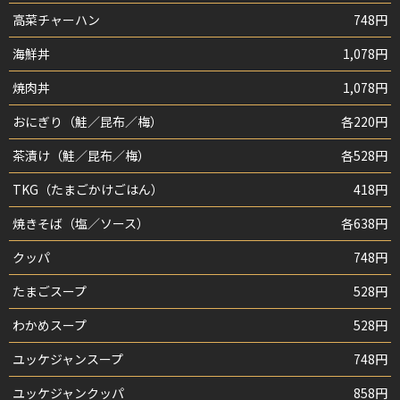
高菜チャーハン
748円
海鮮丼
1,078円
焼肉丼
1,078円
おにぎり（鮭／昆布／梅）
各220円
茶漬け（鮭／昆布／梅）
各528円
TKG（たまごかけごはん）
418円
焼きそば（塩／ソース）
各638円
クッパ
748円
たまごスープ
528円
わかめスープ
528円
ユッケジャンスープ
748円
ユッケジャンクッパ
858円