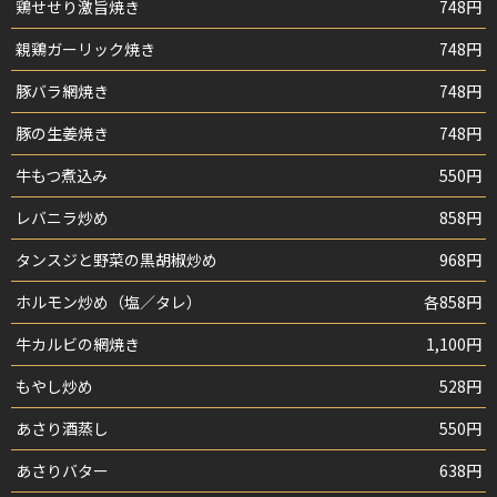
鶏せせり激旨焼き
748円
親鶏ガーリック焼き
748円
豚バラ網焼き
748円
豚の生姜焼き
748円
牛もつ煮込み
550円
レバニラ炒め
858円
タンスジと野菜の黒胡椒炒め
968円
ホルモン炒め（塩／タレ）
各858円
牛カルビの網焼き
1,100円
もやし炒め
528円
あさり酒蒸し
550円
あさりバター
638円