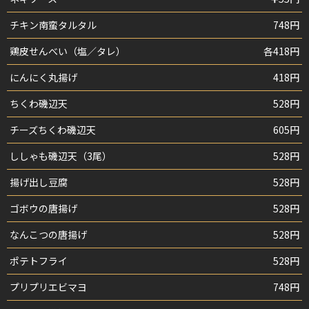
チキン南蛮タルタル
748円
鶏皮せんべい（塩／タレ）
各418円
にんにく丸揚げ
418円
ちくわ磯辺天
528円
チーズちくわ磯辺天
605円
ししゃも磯辺天（3尾）
528円
揚げ出し豆腐
528円
ゴボウの唐揚げ
528円
なんこつの唐揚げ
528円
ポテトフライ
528円
プリプリエビマヨ
748円