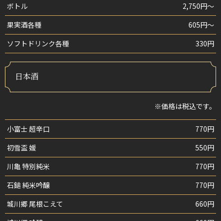
ボトル
2,750円〜
果実酒各種
605円〜
ソフトドリンク各種
330円
日本酒
※価格は税込です。
小富士 超辛口
770円
初雪盃 媛
550円
川亀 特別純米
770円
石鎚 純米吟醸
770円
城川郷 尾根こえて
660円