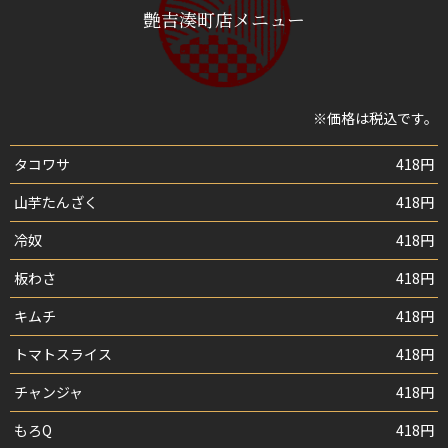
艶吉湊町店メニュー
※価格は税込です。
タコワサ
418円
山芋たんざく
418円
冷奴
418円
板わさ
418円
キムチ
418円
トマトスライス
418円
チャンジャ
418円
もろQ
418円