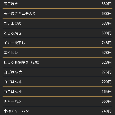
玉子焼き
550円
玉子焼きキムチ入り
638円
ニラ玉炒め
638円
とろろ焼き
638円
イカ一夜干し
748円
エイヒレ
528円
ししゃも網焼き（3尾）
528円
白ごはん 大
275円
白ごはん 中
220円
白ごはん 小
165円
チャーハン
660円
小梅チャーハン
748円