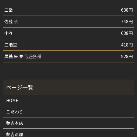
三岳
638円
佐藤 茶
748円
中々
638円
二階堂
418円
黒糖 米 栗 泡盛各種
528円
HOME
こだわり
艶吉本店
艶吉別邸