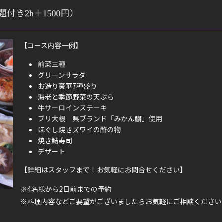
付き2h＋1500円）
【コース内容一例】
前菜三種
グリーンサラダ
お造り豪華7種盛り
海老と季節野菜の天ぷら
牛サーロインステーキ
ブリ大根 県ブランド「みかん鰤」使用
ほぐし焼きズワイの酢の物
焼き鯖寿司
デザート
【詳細はスタッフまで！お気軽にお問合せください】
※4名様から2日前までの予約
※料理内容などご要望がございましたらお気軽にご相談ください