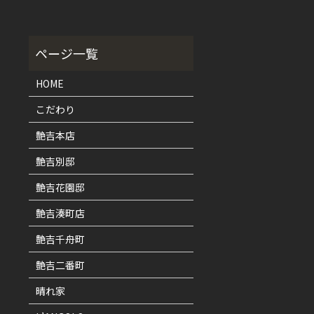
HOME
こだわり
艶吉本店
艶吉別邸
艶吉花園邸
艶吉湊町店
艶吉千舟町
艶吉二番町
晴れ家