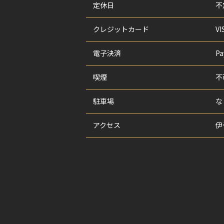
定休日
不
クレジットカード
VI
電子決済
Pa
喫煙
不
駐車場
な
アクセス
伊